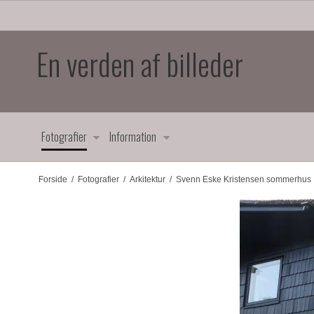
En verden af billeder
Fotografier
Information
Forside
/
Fotografier
/
Arkitektur
/
Svenn Eske Kristensen sommerhus