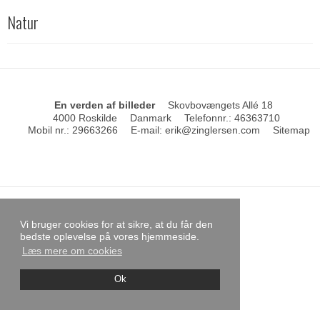
Natur
En verden af billeder
Skovbovængets Allé 18
4000 Roskilde
Danmark
Telefonnr.
:
46363710
Mobil nr.
:
29663266
E-mail
:
erik@zinglersen.com
Sitemap
Vi bruger cookies for at sikre, at du får den
bedste oplevelse på vores hjemmeside.
Læs mere om cookies
Ok