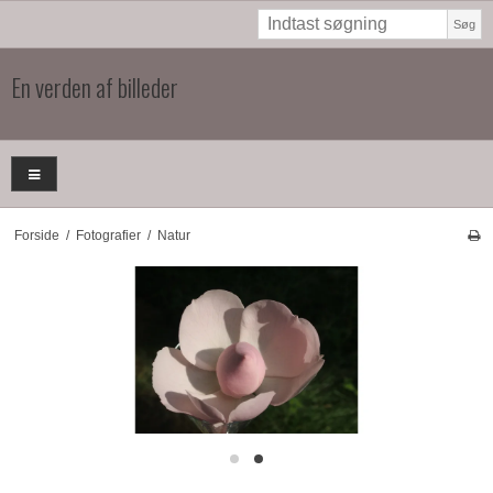
Søg
En verden af billeder
Forside
/
Fotografier
/
Natur